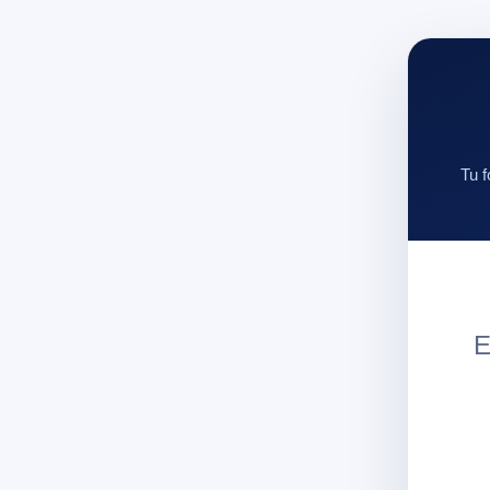
Tu f
E