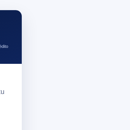
édito
tu