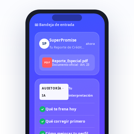
📧 Bandeja de entrada
SuperPromise
SP
ahora
Tu Reporte de Crédito Especial
Reporte_Especial.pdf
PDF
Documento oficial · Art. 23
Tu
AUDITORÍA ·
interpretación
IA
Qué te frena hoy
✓
Qué corregir primero
✓
Cómo mejorar tu perfil
✓