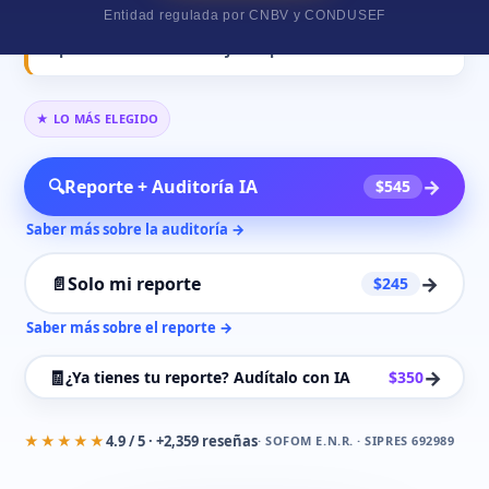
Entidad regulada por CNBV y CONDUSEF
⚠
¿Ya intentaste sacarlo y te bloqueó? ¿O lo tienes
pero no le entiendes? Justo para eso existimos.
★ LO MÁS ELEGIDO
→
🔍
Reporte + Auditoría IA
$545
Saber más sobre la auditoría →
→
📄
Solo mi reporte
$245
Saber más sobre el reporte →
→
🧾
¿Ya tienes tu reporte? Audítalo con IA
$350
★★★★★
4.9 / 5 · +2,359 reseñas
·
SOFOM
E.N.R. · SIPRES 692989