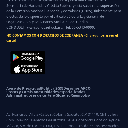
Para su constitución y operación no requiere autorización de la
Secretaría de Hacienda y Crédito Público, y está sujeta a la supervisión
de la Comisión Nacional Bancaria y de Valores (
CNBV
), únicamente para
efectos de lo dispuesto por el artículo 56 de la Ley General de
Organizaciones y Actividades Auxiliares del Crédito.
CONDUSEF
· www.condusef.gob.mx · Tel. 55-5340-0999.
NO CONTAMOS CON DESPACHOS DE
COBRANZA
· Clic aquí para ver el
cartel
Aviso de Privacidad
Política SGSI
Derechos ARCO
Costos y Comisiones
Unidades especializadas
Administradores de cartera
Glosario
Reembolso
Av. Francisco Villa 5705-20B, Colonia Saucito, C.P. 31110, Chihuahua,
Chih., México · Derechos de autor © 2026 Consorcio Contigo Aya de
México, S.A. de C.V.,
SOFOM
, E.N.R. | Todos los derechos reservados.