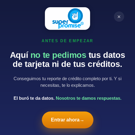
Iniciar
Obtener mi
Super
Promise
sesión
reporte
×
ANTES DE EMPEZAR
⚡ Con tu INE + una selfie · en 5 minutos
Aquí
no te pedimos
tus datos
El mismo sistema que te
de tarjeta ni de tus créditos.
rechaza,
Conseguimos tu reporte de crédito completo por ti. Y si
ahora de tu lado.
necesitas, te lo explicamos.
El buró te da datos.
Nosotros te damos respuestas.
Nosotros usamos
el mismo sistema que te rechazó
—pero para tu beneficio: nuestra auditoría con IA te
dice
qué está mal y cómo arreglarlo
. ¿Así o más
Entrar ahora
→
fácil?