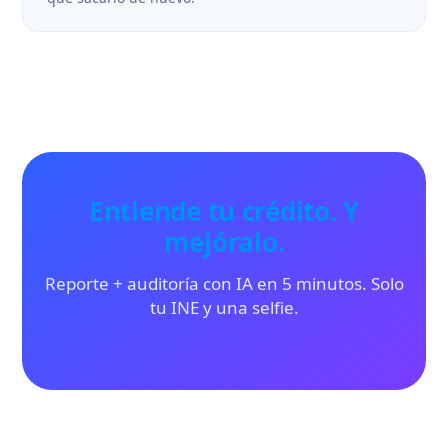
Entiende tu crédito. Y
mejóralo.
Reporte + auditoría con IA en 5 minutos. Solo
tu INE y una selfie.