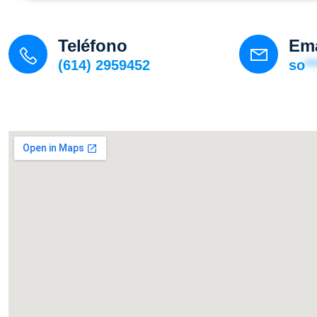
Teléfono
Ema
(614) 2959452
so
**