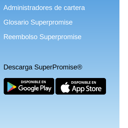
Administradores de cartera
Glosario Superpromise
Reembolso Superpromise
Descarga SuperPromise®