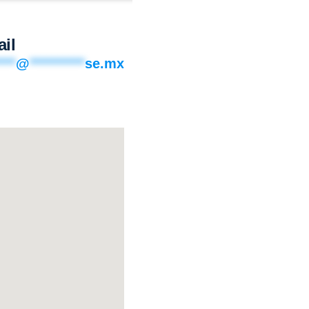
il
***
@
**********
se.mx