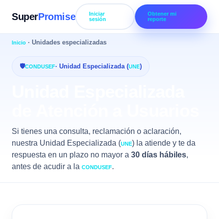
Iniciar
Obtener mi
Super
Promise
sesión
reporte
· Unidades especializadas
Inicio
🛡
· Unidad Especializada (
)
CONDUSEF
UNE
Unidad Especializada
de Atención a Usuarios
Si tienes una consulta, reclamación o aclaración,
nuestra Unidad Especializada (
) la atiende y te da
UNE
respuesta en un plazo no mayor a
30 días hábiles
,
antes de acudir a la
.
CONDUSEF