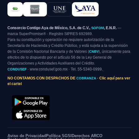
Consorcio Contigo Aya de México, S.A. de C.V.,
, E.N.R.
—
SOFOM
marca SuperPromise® · Registro SIPRES 692989.
Para su constitución y operación no requiere autorización de la
Secretaría de Hacienda y Crédito Público, y está sujeta a la supervisión
de la Comisión Nacional Bancaria y de Valores (
), únicamente para
CNBV
efectos de lo dispuesto por el artículo 56 de la Ley General de
Organizaciones y Actividades Auxiliares del Crédito.
· www.condusef.gob.mx · Tel. 55-5340-0999.
CONDUSEF
NO CONTAMOS CON DESPACHOS DE
COBRANZA
· Clic aquí para ver
el cartel
Aviso de Privacidad
Política SGSI
Derechos ARCO