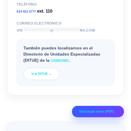
TELÉFONO
ext. 110
614 421 5777
CORREO ELECTRÓNICO
UN
*****************
@
****************
NA.COM
También puedes localizarnos en el
Directorio de Unidades Especializadas
(DITUE)
de la
.
CONDUSEF
Ir al DITUE →
Descargar aviso (PDF) ↓