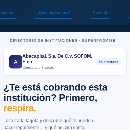
ancieros
¿Quiénes Somos?
Aprende
DIRECTORIO DE INSTITUCIONES · SUPERPROMISE
Abacapital, S.a. De C.v, SOFOM,
E.n.r.
A
En directorio
Consultado 7 veces
¿Te está cobrando esta
institución? Primero,
respira.
Toca cada tarjeta y descubre qué te pueden
hacer legalmente… y qué no. Sin costo.