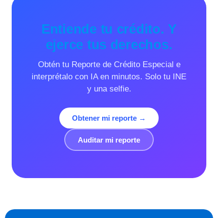
Entiende tu crédito. Y
ejerce tus derechos.
Obtén tu Reporte de Crédito Especial e
interprétalo con IA en minutos. Solo tu INE
y una selfie.
Obtener mi reporte →
Auditar mi reporte