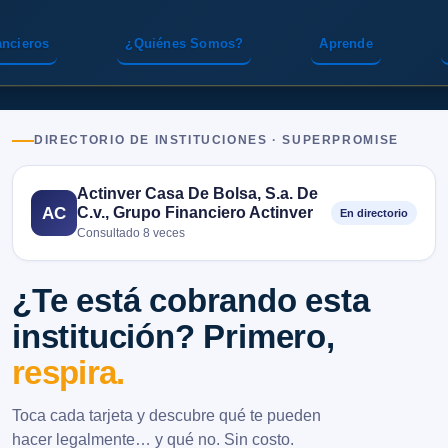
ancieros
¿Quiénes Somos?
Aprende
DIRECTORIO DE INSTITUCIONES · SUPERPROMISE
Actinver Casa De Bolsa, S.a. De
C.v., Grupo Financiero Actinver
AC
En directorio
Consultado 8 veces
¿Te está cobrando esta
institución? Primero,
respira.
Toca cada tarjeta y descubre qué te pueden
hacer legalmente… y qué no. Sin costo.