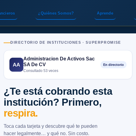
ancieros
¿Quiénes Somos?
Aprende
DIRECTORIO DE INSTITUCIONES · SUPERPROMISE
Administracion De Activos Sac
SA De CV
AA
En directorio
Consultado 53 veces
¿Te está cobrando esta
institución? Primero,
respira.
Toca cada tarjeta y descubre qué te pueden
hacer legalmente… y qué no. Sin costo.