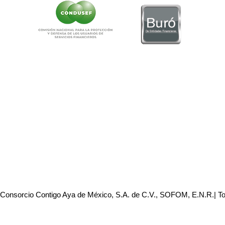
 Consorcio Contigo Aya de México, S.A. de C.V., SOFOM, E.N.R.| T