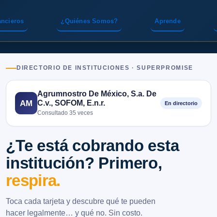
ancieros
¿Quiénes Somos?
Aprende
DIRECTORIO DE INSTITUCIONES · SUPERPROMISE
Agrumnostro De México, S.a. De
C.v., SOFOM, E.n.r.
AM
En directorio
Consultado 35 veces
¿Te está cobrando esta
institución? Primero,
respira.
Toca cada tarjeta y descubre qué te pueden
hacer legalmente… y qué no. Sin costo.