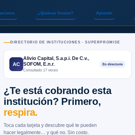
ancieros
¿Quiénes Somos?
Aprende
DIRECTORIO DE INSTITUCIONES · SUPERPROMISE
Alivio Capital, S.a.p.i. De C.v.,
SOFOM, E.n.r.
AC
En directorio
Consultado 17 veces
¿Te está cobrando esta
institución? Primero,
respira.
Toca cada tarjeta y descubre qué te pueden
hacer legalmente… y qué no. Sin costo.