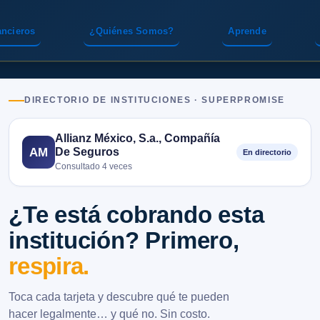
ancieros
¿Quiénes Somos?
Aprende
DIRECTORIO DE INSTITUCIONES · SUPERPROMISE
Allianz México, S.a., Compañía
De Seguros
AM
En directorio
Consultado 4 veces
¿Te está cobrando esta
institución? Primero,
respira.
Toca cada tarjeta y descubre qué te pueden
hacer legalmente… y qué no. Sin costo.