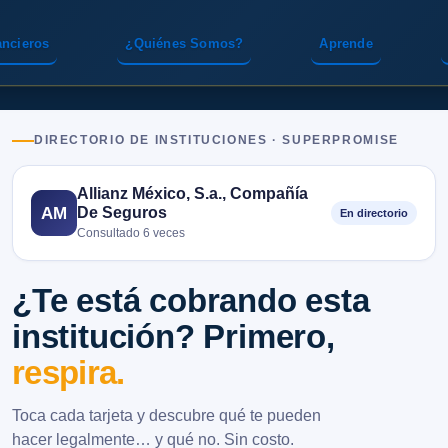
ancieros
¿Quiénes Somos?
Aprende
DIRECTORIO DE INSTITUCIONES · SUPERPROMISE
Allianz México, S.a., Compañía
De Seguros
AM
En directorio
Consultado 6 veces
¿Te está cobrando esta
institución? Primero,
respira.
Toca cada tarjeta y descubre qué te pueden
hacer legalmente… y qué no. Sin costo.