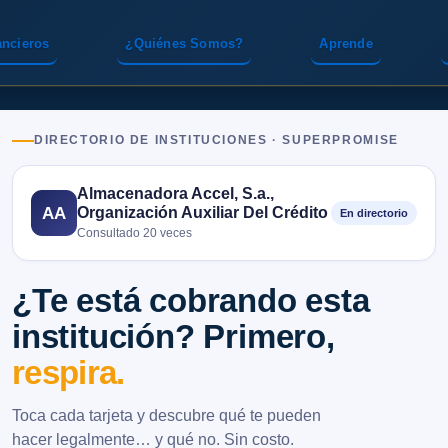
ancieros
¿Quiénes Somos?
Aprende
DIRECTORIO DE INSTITUCIONES · SUPERPROMISE
Almacenadora Accel, S.a.,
Organización Auxiliar Del Crédito
AA
En directorio
Consultado 20 veces
¿Te está cobrando esta
institución? Primero,
respira.
Toca cada tarjeta y descubre qué te pueden
hacer legalmente… y qué no. Sin costo.