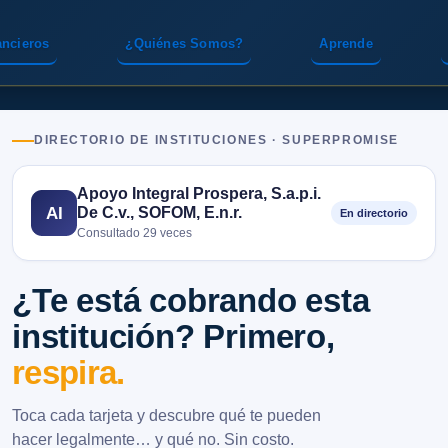
ancieros
¿Quiénes Somos?
Aprende
DIRECTORIO DE INSTITUCIONES · SUPERPROMISE
Apoyo Integral Prospera, S.a.p.i.
De C.v., SOFOM, E.n.r.
AI
En directorio
Consultado 29 veces
¿Te está cobrando esta
institución? Primero,
respira.
Toca cada tarjeta y descubre qué te pueden
hacer legalmente… y qué no. Sin costo.