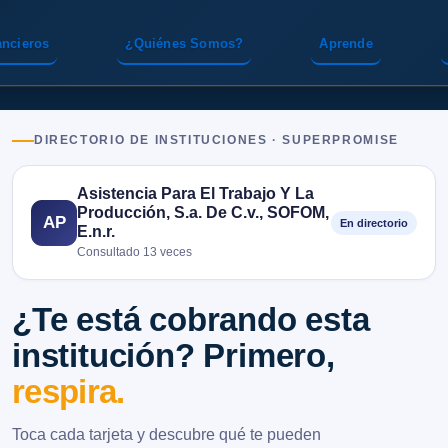
ancieros
¿Quiénes Somos?
Aprende
DIRECTORIO DE INSTITUCIONES · SUPERPROMISE
Asistencia Para El Trabajo Y La
Producción, S.a. De C.v., SOFOM,
AP
En directorio
E.n.r.
Consultado 13 veces
¿Te está cobrando esta
institución? Primero,
respira.
Toca cada tarjeta y descubre qué te pueden