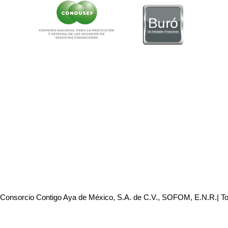
 Consorcio Contigo Aya de México, S.A. de C.V., SOFOM, E.N.R.| T