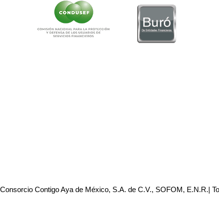
 Consorcio Contigo Aya de México, S.A. de C.V., SOFOM, E.N.R.| T