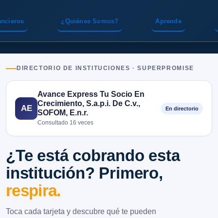
ancieros
¿Quiénes Somos?
Aprende
DIRECTORIO DE INSTITUCIONES · SUPERPROMISE
Avance Express Tu Socio En
Crecimiento, S.a.p.i. De C.v.,
AE
En directorio
SOFOM, E.n.r.
Consultado 16 veces
¿Te está cobrando esta
institución? Primero,
respira.
Toca cada tarjeta y descubre qué te pueden