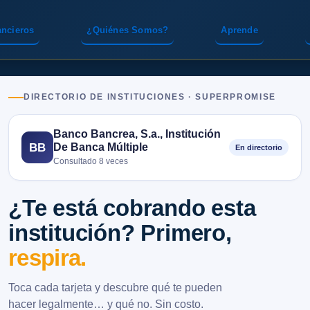
ancieros
¿Quiénes Somos?
Aprende
DIRECTORIO DE INSTITUCIONES · SUPERPROMISE
Banco Bancrea, S.a., Institución
De Banca Múltiple
BB
En directorio
Consultado 8 veces
¿Te está cobrando esta
institución? Primero,
respira.
Toca cada tarjeta y descubre qué te pueden
hacer legalmente… y qué no. Sin costo.