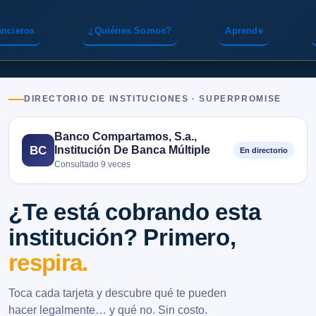
ancieros
¿Quiénes Somos?
Aprende
DIRECTORIO DE INSTITUCIONES · SUPERPROMISE
Banco Compartamos, S.a.,
Institución De Banca Múltiple
BC
En directorio
Consultado 9 veces
¿Te está cobrando esta
institución? Primero,
respira.
Toca cada tarjeta y descubre qué te pueden
hacer legalmente… y qué no. Sin costo.