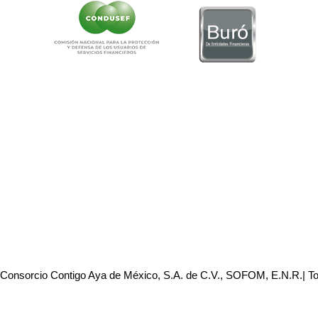
 Consorcio Contigo Aya de México, S.A. de C.V., SOFOM, E.N.R.| T