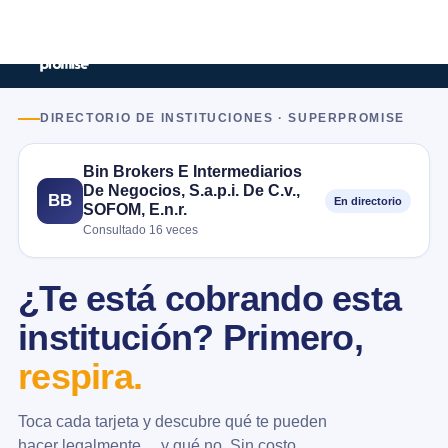
DIRECTORIO DE INSTITUCIONES · SUPERPROMISE
Bin Brokers E Intermediarios
De Negocios, S.a.p.i. De C.v.,
BB
En directorio
SOFOM, E.n.r.
Consultado 16 veces
¿Te está cobrando esta
institución? Primero,
respira.
Toca cada tarjeta y descubre qué te pueden
hacer legalmente… y qué no. Sin costo.