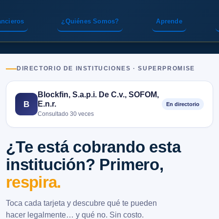
ancieros
¿Quiénes Somos?
Aprende
DIRECTORIO DE INSTITUCIONES · SUPERPROMISE
Blockfin, S.a.p.i. De C.v., SOFOM,
E.n.r.
B
En directorio
Consultado 30 veces
¿Te está cobrando esta
institución? Primero,
respira.
Toca cada tarjeta y descubre qué te pueden
hacer legalmente… y qué no. Sin costo.