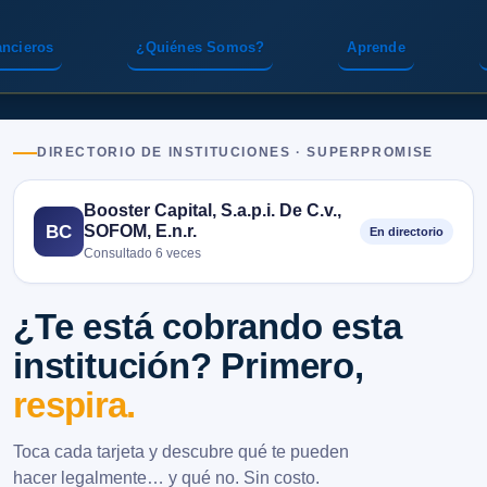
ancieros
¿Quiénes Somos?
Aprende
DIRECTORIO DE INSTITUCIONES · SUPERPROMISE
Booster Capital, S.a.p.i. De C.v.,
SOFOM, E.n.r.
BC
En directorio
Consultado 6 veces
¿Te está cobrando esta
institución? Primero,
respira.
Toca cada tarjeta y descubre qué te pueden
hacer legalmente… y qué no. Sin costo.