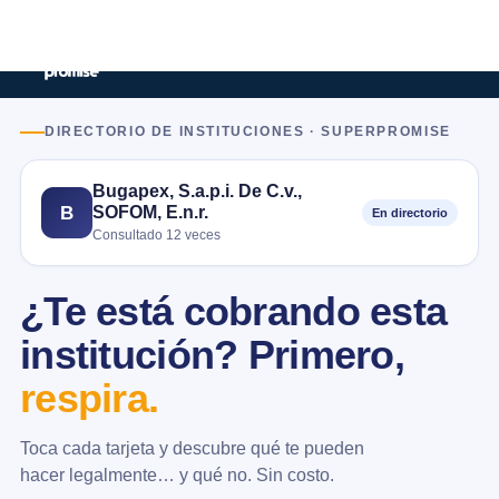
DIRECTORIO DE INSTITUCIONES · SUPERPROMISE
Bugapex, S.a.p.i. De C.v.,
SOFOM, E.n.r.
B
En directorio
Consultado 12 veces
¿Te está cobrando esta
institución? Primero,
respira.
Toca cada tarjeta y descubre qué te pueden
hacer legalmente… y qué no. Sin costo.