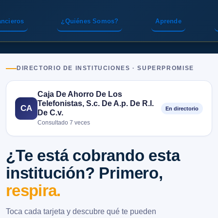
ancieros
¿Quiénes Somos?
Aprende
DIRECTORIO DE INSTITUCIONES · SUPERPROMISE
Caja De Ahorro De Los
Telefonistas, S.c. De A.p. De R.l.
CA
En directorio
De C.v.
Consultado 7 veces
¿Te está cobrando esta
institución? Primero,
respira.
Toca cada tarjeta y descubre qué te pueden