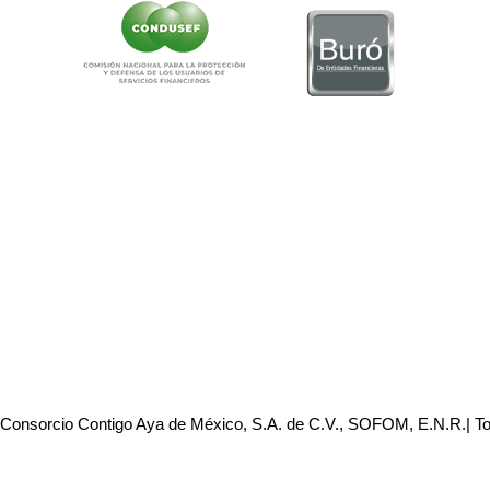
 Consorcio Contigo Aya de México, S.A. de C.V., SOFOM, E.N.R.| T