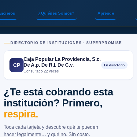
ancieros
¿Quiénes Somos?
Aprende
DIRECTORIO DE INSTITUCIONES · SUPERPROMISE
Caja Popular La Providencia, S.c.
De A.p. De R.l. De C.v.
CP
En directorio
Consultado 22 veces
¿Te está cobrando esta
institución? Primero,
respira.
Toca cada tarjeta y descubre qué te pueden
hacer legalmente… y qué no. Sin costo.