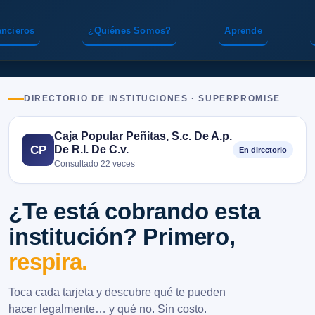
ancieros
¿Quiénes Somos?
Aprende
DIRECTORIO DE INSTITUCIONES · SUPERPROMISE
Caja Popular Peñitas, S.c. De A.p.
De R.l. De C.v.
CP
En directorio
Consultado 22 veces
¿Te está cobrando esta
institución? Primero,
respira.
Toca cada tarjeta y descubre qué te pueden
hacer legalmente… y qué no. Sin costo.