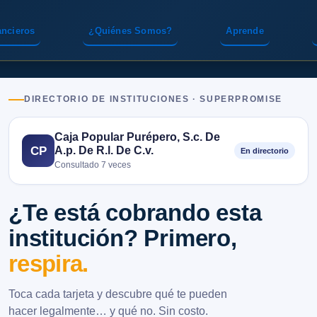
ancieros
¿Quiénes Somos?
Aprende
DIRECTORIO DE INSTITUCIONES · SUPERPROMISE
Caja Popular Purépero, S.c. De
A.p. De R.l. De C.v.
CP
En directorio
Consultado 7 veces
¿Te está cobrando esta
institución? Primero,
respira.
Toca cada tarjeta y descubre qué te pueden
hacer legalmente… y qué no. Sin costo.