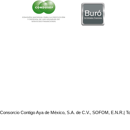
 Consorcio Contigo Aya de México, S.A. de C.V., SOFOM, E.N.R.| T