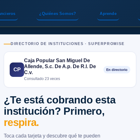
ancieros
¿Quiénes Somos?
Aprende
DIRECTORIO DE INSTITUCIONES · SUPERPROMISE
Caja Popular San Miguel De
Allende, S.c. De A.p. De R.l. De
CP
En directorio
C.v.
Consultado 23 veces
¿Te está cobrando esta
institución? Primero,
respira.
Toca cada tarjeta y descubre qué te pueden