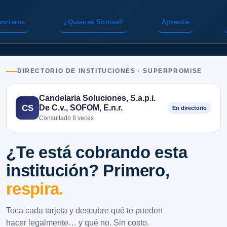
ancieros
¿Quiénes Somos?
Aprende
DIRECTORIO DE INSTITUCIONES · SUPERPROMISE
Candelaria Soluciones, S.a.p.i.
De C.v., SOFOM, E.n.r.
CS
En directorio
Consultado 8 veces
¿Te está cobrando esta
institución? Primero,
respira.
Toca cada tarjeta y descubre qué te pueden
hacer legalmente… y qué no. Sin costo.