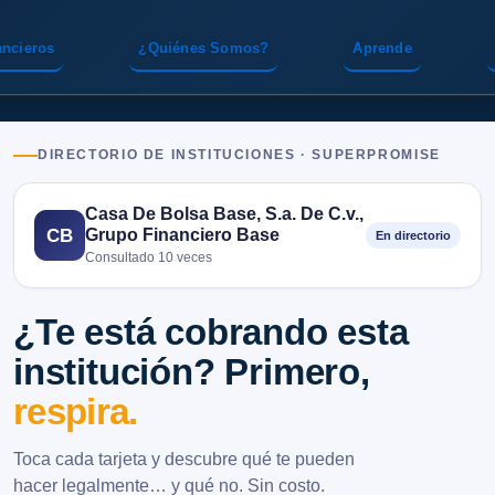
ancieros
¿Quiénes Somos?
Aprende
DIRECTORIO DE INSTITUCIONES · SUPERPROMISE
Casa De Bolsa Base, S.a. De C.v.,
Grupo Financiero Base
CB
En directorio
Consultado 10 veces
¿Te está cobrando esta
institución? Primero,
respira.
Toca cada tarjeta y descubre qué te pueden
hacer legalmente… y qué no. Sin costo.