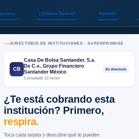
ancieros
¿Quiénes Somos?
Aprende
DIRECTORIO DE INSTITUCIONES · SUPERPROMISE
Casa De Bolsa Santander, S.a.
De C.v., Grupo Financiero
CB
En directorio
Santander México
Consultado 10 veces
¿Te está cobrando esta
institución? Primero,
respira.
Toca cada tarjeta y descubre qué te pueden