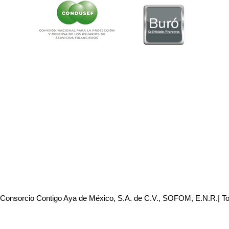
 Consorcio Contigo Aya de México, S.A. de C.V., SOFOM, E.N.R.| T