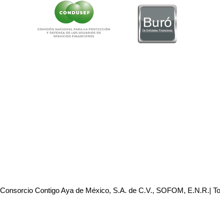
 Consorcio Contigo Aya de México, S.A. de C.V., SOFOM, E.N.R.| T