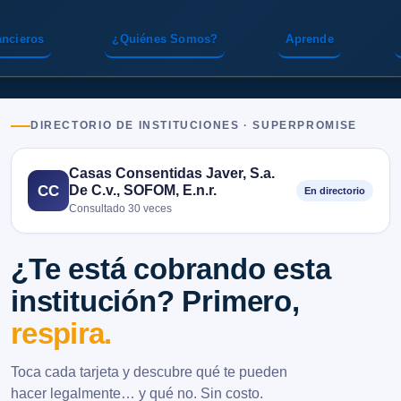
ancieros
¿Quiénes Somos?
Aprende
DIRECTORIO DE INSTITUCIONES · SUPERPROMISE
Casas Consentidas Javer, S.a.
De C.v., SOFOM, E.n.r.
CC
En directorio
Consultado 30 veces
¿Te está cobrando esta
institución? Primero,
respira.
Toca cada tarjeta y descubre qué te pueden
hacer legalmente… y qué no. Sin costo.