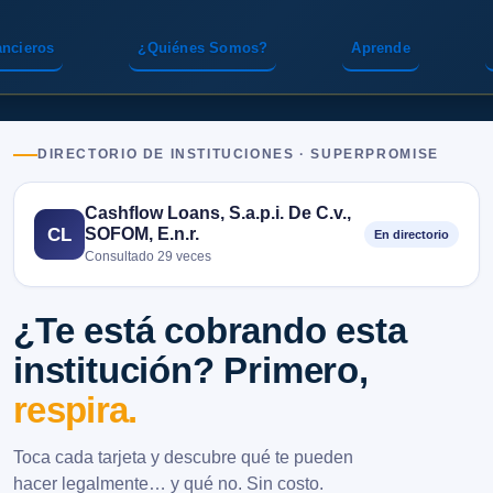
ancieros
¿Quiénes Somos?
Aprende
DIRECTORIO DE INSTITUCIONES · SUPERPROMISE
Cashflow Loans, S.a.p.i. De C.v.,
SOFOM, E.n.r.
CL
En directorio
Consultado 29 veces
¿Te está cobrando esta
institución? Primero,
respira.
Toca cada tarjeta y descubre qué te pueden
hacer legalmente… y qué no. Sin costo.