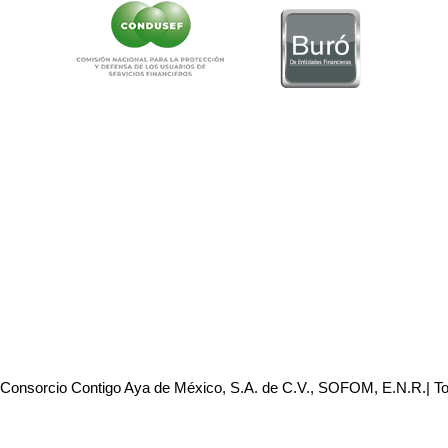
 Consorcio Contigo Aya de México, S.A. de C.V., SOFOM, E.N.R.| T