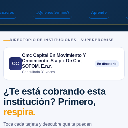
ancieros
¿Quiénes Somos?
Aprende
DIRECTORIO DE INSTITUCIONES · SUPERPROMISE
Cmc Capital En Movimiento Y
Crecimiento, S.a.p.i. De C.v.,
CC
En directorio
SOFOM, E.n.r.
Consultado 31 veces
¿Te está cobrando esta
institución? Primero,
respira.
Toca cada tarjeta y descubre qué te pueden