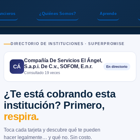
ancieros
¿Quiénes Somos?
Aprende
DIRECTORIO DE INSTITUCIONES · SUPERPROMISE
Compañía De Servicios El Ángel,
S.a.p.i. De C.v., SOFOM, E.n.r.
CÁ
En directorio
Consultado 19 veces
¿Te está cobrando esta
institución? Primero,
respira.
Toca cada tarjeta y descubre qué te pueden
hacer legalmente… y qué no. Sin costo.