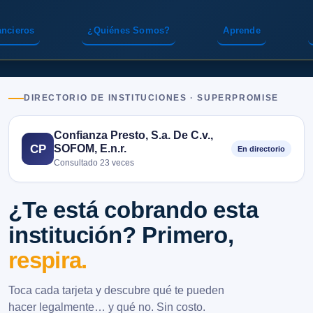
ancieros
¿Quiénes Somos?
Aprende
DIRECTORIO DE INSTITUCIONES · SUPERPROMISE
Confianza Presto, S.a. De C.v.,
SOFOM, E.n.r.
CP
En directorio
Consultado 23 veces
¿Te está cobrando esta
institución? Primero,
respira.
Toca cada tarjeta y descubre qué te pueden
hacer legalmente… y qué no. Sin costo.