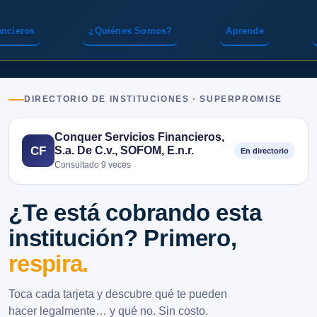
ancieros
¿Quiénes Somos?
Aprende
DIRECTORIO DE INSTITUCIONES · SUPERPROMISE
Conquer Servicios Financieros,
S.a. De C.v., SOFOM, E.n.r.
CF
En directorio
Consultado 9 veces
¿Te está cobrando esta
institución? Primero,
respira.
Toca cada tarjeta y descubre qué te pueden
hacer legalmente… y qué no. Sin costo.