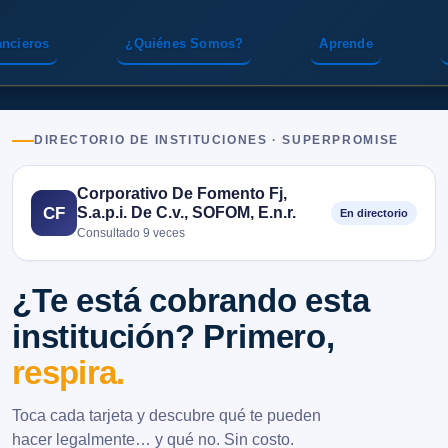
ancieros
¿Quiénes Somos?
Aprende
DIRECTORIO DE INSTITUCIONES · SUPERPROMISE
Corporativo De Fomento Fj,
S.a.p.i. De C.v., SOFOM, E.n.r.
CF
En directorio
Consultado 9 veces
¿Te está cobrando esta
institución? Primero,
respira.
Toca cada tarjeta y descubre qué te pueden
hacer legalmente… y qué no. Sin costo.