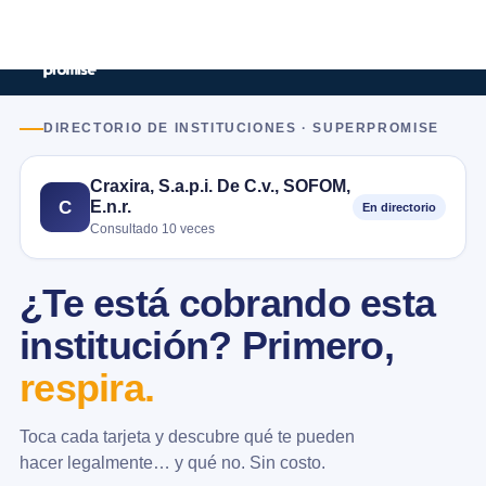
DIRECTORIO DE INSTITUCIONES · SUPERPROMISE
Craxira, S.a.p.i. De C.v., SOFOM,
E.n.r.
C
En directorio
Consultado 10 veces
¿Te está cobrando esta
institución? Primero,
respira.
Toca cada tarjeta y descubre qué te pueden
hacer legalmente… y qué no. Sin costo.