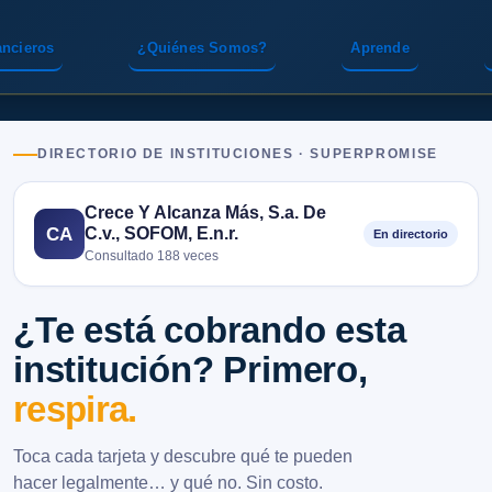
ancieros
¿Quiénes Somos?
Aprende
DIRECTORIO DE INSTITUCIONES · SUPERPROMISE
Crece Y Alcanza Más, S.a. De
C.v., SOFOM, E.n.r.
CA
En directorio
Consultado 188 veces
¿Te está cobrando esta
institución? Primero,
respira.
Toca cada tarjeta y descubre qué te pueden
hacer legalmente… y qué no. Sin costo.