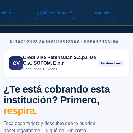
ancieros
¿Quiénes Somos?
Aprende
DIRECTORIO DE INSTITUCIONES · SUPERPROMISE
Credi Vive Peninsular, S.a.p.i. De
C.v., SOFOM, E.n.r.
CV
En directorio
Consultado 15 veces
¿Te está cobrando esta
institución? Primero,
respira.
Toca cada tarjeta y descubre qué te pueden
hacer legalmente… y qué no. Sin costo.