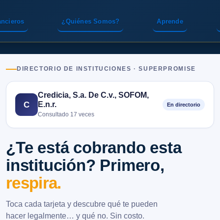
ancieros
¿Quiénes Somos?
Aprende
DIRECTORIO DE INSTITUCIONES · SUPERPROMISE
Credicia, S.a. De C.v., SOFOM,
E.n.r.
C
En directorio
Consultado 17 veces
¿Te está cobrando esta
institución? Primero,
respira.
Toca cada tarjeta y descubre qué te pueden
hacer legalmente… y qué no. Sin costo.