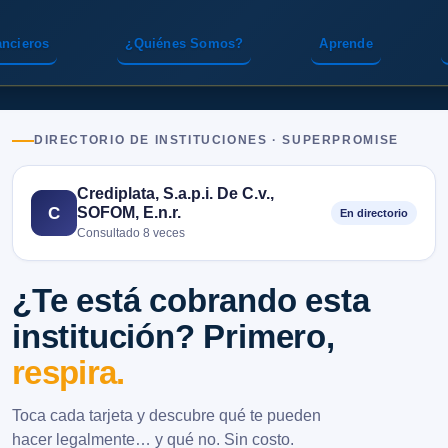
ancieros
¿Quiénes Somos?
Aprende
DIRECTORIO DE INSTITUCIONES · SUPERPROMISE
Crediplata, S.a.p.i. De C.v.,
SOFOM, E.n.r.
C
En directorio
Consultado 8 veces
¿Te está cobrando esta
institución? Primero,
respira.
Toca cada tarjeta y descubre qué te pueden
hacer legalmente… y qué no. Sin costo.