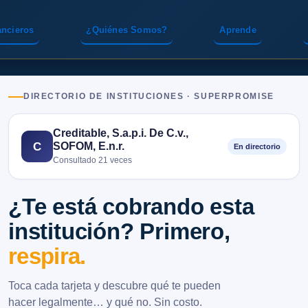
ancieros
¿Quiénes Somos?
Aprende
DIRECTORIO DE INSTITUCIONES · SUPERPROMISE
Creditable, S.a.p.i. De C.v.,
SOFOM, E.n.r.
C
En directorio
Consultado 21 veces
¿Te está cobrando esta
institución? Primero,
respira.
Toca cada tarjeta y descubre qué te pueden
hacer legalmente… y qué no. Sin costo.