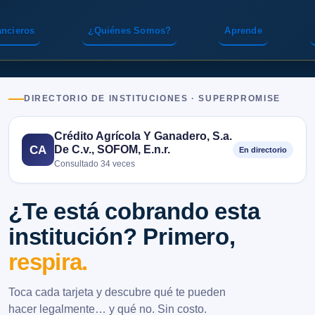
ancieros
¿Quiénes Somos?
Aprende
DIRECTORIO DE INSTITUCIONES · SUPERPROMISE
Crédito Agrícola Y Ganadero, S.a.
De C.v., SOFOM, E.n.r.
CA
En directorio
Consultado 34 veces
¿Te está cobrando esta
institución? Primero,
respira.
Toca cada tarjeta y descubre qué te pueden
hacer legalmente… y qué no. Sin costo.