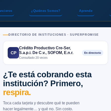
ancieros
¿Quiénes Somos?
Aprende
DIRECTORIO DE INSTITUCIONES · SUPERPROMISE
Crédito Productivo Cre-Ser,
S.a.p.i. De C.v., SOFOM, E.n.r.
CP
En directorio
Consultado 20 veces
¿Te está cobrando esta
institución? Primero,
respira.
Toca cada tarjeta y descubre qué te pueden
hacer legalmente… y qué no. Sin costo.