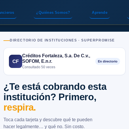
ancieros
¿Quiénes Somos?
Aprende
DIRECTORIO DE INSTITUCIONES · SUPERPROMISE
Créditos Fortaleza, S.a. De C.v.,
SOFOM, E.n.r.
CF
En directorio
Consultado 50 veces
¿Te está cobrando esta
institución? Primero,
respira.
Toca cada tarjeta y descubre qué te pueden
hacer legalmente… y qué no. Sin costo.