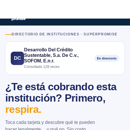
DIRECTORIO DE INSTITUCIONES · SUPERPROMISE
Desarrollo Del Crédito
Sustentable, S.a. De C.v.,
DC
En directorio
SOFOM, E.n.r.
Consultado 128 veces
¿Te está cobrando esta
institución? Primero,
respira.
Toca cada tarjeta y descubre qué te pueden
hacer legalmente… y qué no. Sin costo.